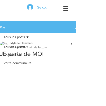
Se connecter
Post
Tous les posts
Mylène Planchais
Tous les posts
29 avr. 2019
2 min de lecture
JE parle de MOI
Commencer
Votre communauté