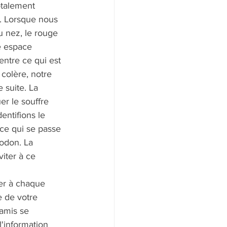
otalement 
". Lorsque nous 
 nez, le rouge 
re espace 
 entre ce qui est 
e colère, notre 
 suite. La 
r le souffre 
entifions le 
 ce qui se passe 
odon. La 
iter à ce  
er à chaque 
e de votre 
namis se 
'information 