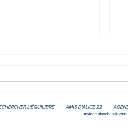
Film "Ces liens invisibles
Acco
ECHERCHER L'ÉQUILIBRE
AMIS D'ALICE 22
AGEN
mylene.planchais@gmail