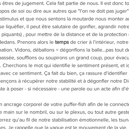
êtres de jugement. Cela fait partie de nous. Il est donc t
propos de soi ou dire aux autres que "l'on ne doit pas juger
stimulus et que nous sentons la moutarde nous monter au
se liquéfier, il peut être salutaire de gonfler, agrandir not
os piquants) , pour mettre de la distance et de la protection
dedans. Prenons alors le 
temps
 de crier à l'intérieur, notr
ation. Vidons, déballons = dégonflons la balle...pas tout de
assée, soufflons ou soupirons un grand coup, pour évacue
. Cherchons le mot qui identifie le sentiment présent, et id
 avec ce sentiment. Ça fait du bien, ça rassure d'identifier
çons à récupérer notre stabilité et à dégonfler notre Di
e à poser - si nécessaire - une parole ou un acte afin d'év
 ancrage corporel de votre puffer-fish afin de le connect
main sur le nombril, ou sur le plexus, ou tout autre gest
errez qu'au fil de notre stabilisation émotionnelle, les tsu
s. Je rappelle que la vague est le mouvement de la vie, l