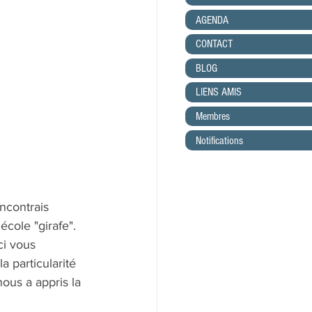
AGENDA
CONTACT
BLOG
LIENS AMIS
Membres
Notifications
ncontrais 
cole "girafe". 
ci vous 
a particularité 
ous a appris la 