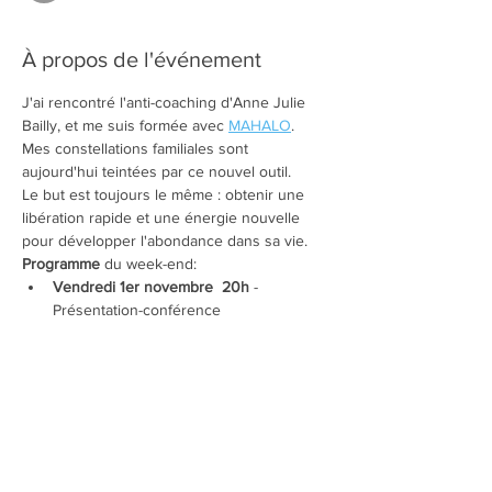
À propos de l'événement
J'ai rencontré l'anti-coaching d'Anne Julie 
Bailly, et me suis formée avec 
MAHALO
. 
Mes constellations familiales sont 
aujourd'hui teintées par ce nouvel outil.
Le but est toujours le même : obtenir une 
libération rapide et une énergie nouvelle 
pour développer l'abondance dans sa vie.
Programme
 du week-end:
Vendredi 1er novembre  20h 
- 
Présentation-conférence 
"Constellations familiales " - Principes, 
démos  avec Mylène PLANCHAIS 
Samedi 2 et dimanche 3 novembre - 
9h30 - 17h30 
- 
Constellations Familiales 
MAHALO
 - Mylène PLANCHAIS
Forfait week-end
 complet  2 jours de 
Constellations  + Présentation-conférence. 