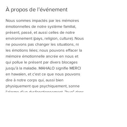
À propos de l'événement
Nous sommes impactés par les mémoires 
émotionnelles de notre système familial, 
présent, passé, et aussi celles de notre 
environnement (pays, religion, culture). Nous 
ne pouvons pas changer les situations, ni 
les émotions liées; nous pouvons effacer la 
mémoire émotionnelle ancrée en nous et 
qui pollue le présent par divers blocages 
jusqu'à la maladie. MAHALO signifie MERCI 
en hawaïen, et c'est ce que nous pouvons 
dire à notre corps qui, aussi bien 
physiquement que psychiquement, sonne 
l'alarme d'un dysfonctionnement, "bug" dans 
le système, programme "malveillant" 
perturbant l'information de la Vie. 
Première partie de l'après-midi: Présentation-
conférence
Deuième partie: démonstration inter-active