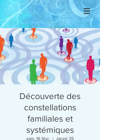
Se connecter
Découverte des
constellations
familiales et
systémiques
sam. 16 févr.
  |  
Janzé 35