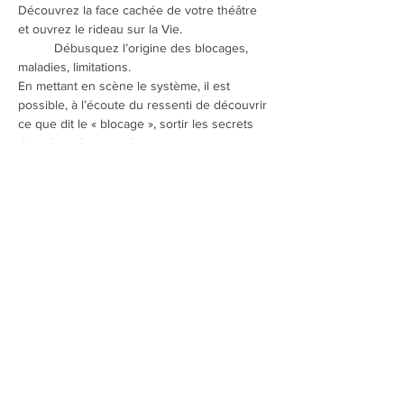
Découvrez la face cachée de votre théâtre 
et ouvrez le rideau sur la Vie.
	Débusquez l’origine des blocages, 
maladies, limitations.
En mettant en scène le système, il est 
possible, à l’écoute du ressenti de découvrir 
ce que dit le « blocage », sortir les secrets 
des placards et ritualiser pour pouvoir 
guérir et enfin prendre notre place.    
Participation libre		
Renseignements et inscription: Mylène 
Planchais
06 67 12 95 20 - 
mylene.planchais@gmail.com
Partager cet événement