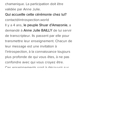
chamanique. La participation doit être 
validée par Anne Julie.
Qui accueille cette cérémonie chez lui? 
contact@introspection.world
Il y a 4 ans, 
le peuple Shuar d’Amazonie
, a 
demandé à 
Anne Julie BAILLY
 de lui servir 
de transcripteur. Ils passent par elle pour 
transmettre leur enseignement. Chacun de 
leur message est une invitation à 
l’introspection, à la connaissance toujours 
plus profonde de qui vous êtes, à ne pas 
confondre avec qui vous croyez être.
Ces enseignements sont à découvrir sur 
son 
site
, lors de ses conférences, dans ses 
livres et lors de cérémonies “chamaniques” 
guidées.
Guidées ?
 Anne Julie dit que les 
instruments lui sont imposés ainsi que les 
rythmes.
Afficher plus