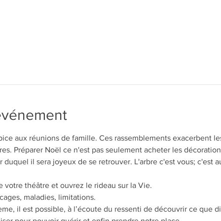
'événement
pice aux réunions de famille. Ces rassemblements exacerbent les 
res. Préparer Noël ce n'est pas seulement acheter les décorations,
 duquel il sera joyeux de se retrouver. L'arbre c'est vous; c'est au
votre théâtre et ouvrez le rideau sur la Vie.
ages, maladies, limitations.
e, il est possible, à l’écoute du ressenti de découvrir ce que dit 
liser pour pouvoir guérir et enfin prendre notre place. 