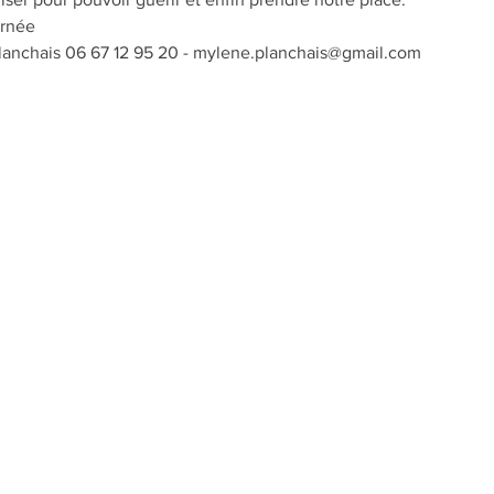
Tarif dégressif:	80€/ la journée	
anchais 06 67 12 95 20 - mylene.planchais@gmail.com