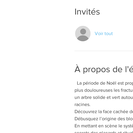
Invités
Voir tout
À propos de l
  La période de Noël est pro
plus douloureuses les fractu
un arbre solide et vert autour
racines.
Découvrez la face cachée de 
Débusquez l’origine des bloc
En mettant en scène le systèm
secrets des placards et ritua