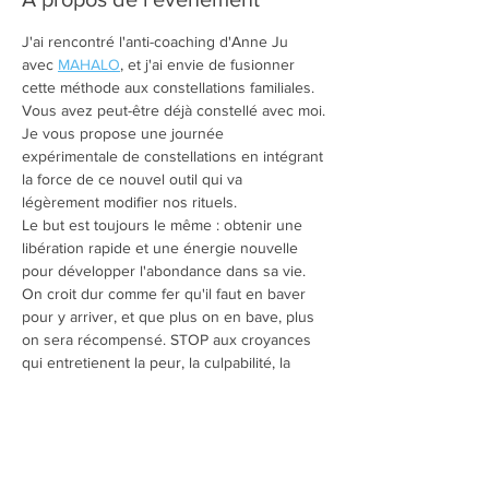
J'ai rencontré l'anti-coaching d'Anne Ju 
avec 
MAHALO
, et j'ai envie de fusionner 
cette méthode aux constellations familiales.
Vous avez peut-être déjà constellé avec moi.
Je vous propose une journée 
expérimentale de constellations en intégrant 
la force de ce nouvel outil qui va 
légèrement modifier nos rituels.
Le but est toujours le même : obtenir une 
libération rapide et une énergie nouvelle 
pour développer l'abondance dans sa vie. 
On croit dur comme fer qu'il faut en baver 
pour y arriver, et que plus on en bave, plus 
on sera récompensé. STOP aux croyances 
qui entretienent la peur, la culpabilité, la 
frustration... Prenez l'itinéraire Bis pour 
éviter le bouchon: mahalotez.
Anne Ju interviendra pour présenter, en 
préambule, l'apport de Mahalo dans les 
constellations afin de permettre une 