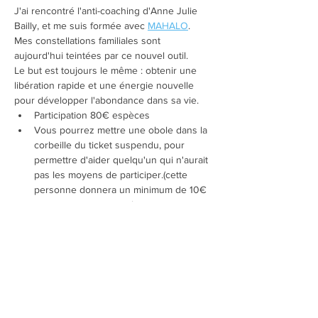
J'ai rencontré l'anti-coaching d'Anne Julie 
Bailly, et me suis formée avec 
MAHALO
. 
Mes constellations familiales sont 
aujourd'hui teintées par ce nouvel outil.
Le but est toujours le même : obtenir une 
libération rapide et une énergie nouvelle 
pour développer l'abondance dans sa vie.
Participation 80€ espèces
Vous pourrez mettre une obole dans la 
corbeille du ticket suspendu, pour 
permettre d'aider quelqu'un qui n'aurait 
pas les moyens de participer.(cette 
personne donnera un minimum de 10€ 
pour son engagement)
Bénéficiez de 10% de réduction pour 
toute personne amenée. (une personne 
amenée -10€%= 72€; 2 personnes 
amenées -20%= 64€; 3 personnes= 
56€...)
table commune le midi avec ce que 
chacun aura apporté. (solide et liquide)