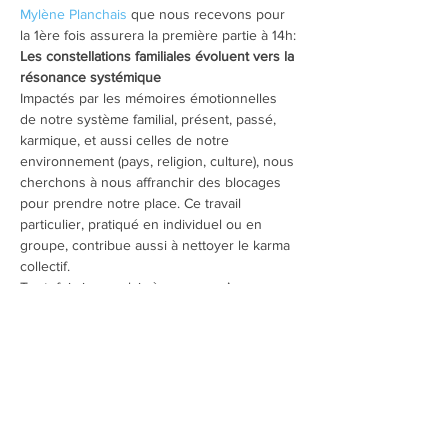
Mylène Planchais
 que nous recevons pour 
la 1ère fois assurera la première partie à 14h:
Les constellations familiales évoluent vers la 
résonance systémique
Impactés par les mémoires émotionnelles 
de notre système familial, présent, passé, 
karmique, et aussi celles de notre 
environnement (pays, religion, culture), nous 
cherchons à nous affranchir des blocages 
pour prendre notre place. Ce travail 
particulier, pratiqué en individuel ou en 
groupe, contribue aussi à nettoyer le karma 
collectif.
Toutefois je me plais à penser qu’en 
agissant de façon plus globale, nous 
pouvons élever la conscience collective en 
allégeant pour tous, les charges karmiques. 
Il s’agit alors d’un travail spirituel pour aider 
à la libération de l’humanité.
Mylène Planchais
, praticienne de La Trame, 
Constellatrice.