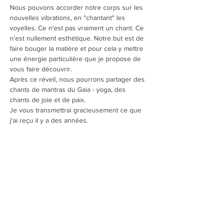
Nous pouvons accorder notre corps sur les 
nouvelles vibrations, en "chantant" les 
voyelles. Ce n'est pas vraiment un chant. Ce 
n'est nullement esthétique. Notre but est de 
faire bouger la matière et pour cela y mettre 
une énergie particulière que je propose de 
vous faire découvrir.
Après ce réveil, nous pourrons partager des 
chants de mantras du Gaia - yoga, des 
chants de joie et de paix. 
Je vous transmettrai gracieusement ce que 
j'ai reçu il y a des années.
Apportez un petit banc (hauteur 25 à 30cm) 
ou un zafu, et surtout une bouteille d'eau, 
car l'eau facilite l'intégration de la vibration. 
Apportez aussi une bouteille d'eau en verre, 
pour emporter chez vous de l'eau 
informée. Apportez aussi une grosse paire 
de chaussettes et un châle.
Inscription par le site. Renseignements 06 
67 12 95 20