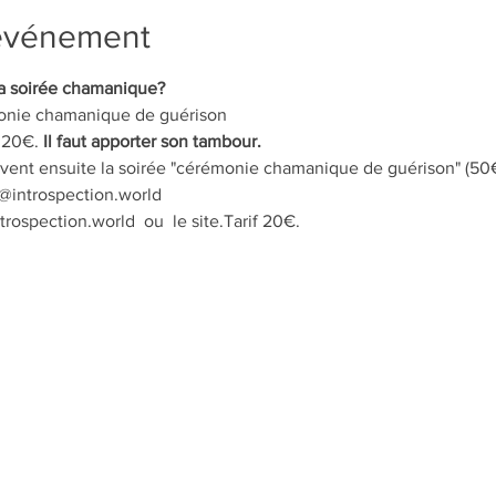
'événement
 la soirée chamanique?
onie chamanique de guérison
 20€. 
Il faut apporter son tambour.
vent ensuite la soirée "cérémonie chamanique de guérison" (50€)
ct@introspection.world
rospection.world  ou  le site.Tarif 20€. 