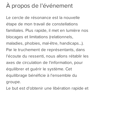
À propos de l'événement
Le cercle de résonance est la nouvelle 
étape de mon travail de constellations 
familiales. Plus rapide, il met en lumière nos 
blocages et limitations (relationnels, 
maladies, phobies, mal-être, handicaps...). 
Par le truchement de représentants, dans 
l'écoute du ressenti, nous allons rétablir les 
axes de circulation de l'information, pour 
équilibrer et guérir le système. Cet 
équilibrage bénéficie à l'ensemble du 
groupe.
Le but est d'obtenir une libération rapide et 
une énergie nouvelle pour développer 
l'abondance dans sa vie.
Limité à 10 participants
Participation 50€ 
à régler sur place.
Apportez votre bouteille d'eau, un châle ou 
polaire, des chaussettes pour retirer les 
chaussures. Evitez le café qui altère les 