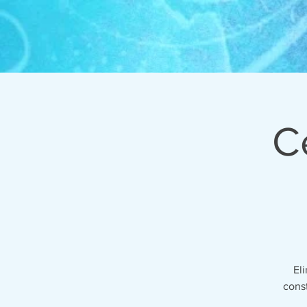
C
El
const