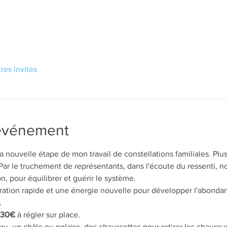
tres invités
'événement
 nouvelle étape de mon travail de constellations familiales. Plus
Par le truchement de représentants, dans l'écoute du ressenti, nou
on, pour équilibrer et guérir le système.
ération rapide et une énergie nouvelle pour développer l'abondan
.
e 30€
 à régler sur place. 
au, un châle ou polaire, des chaussettes pour retirer les chaussu