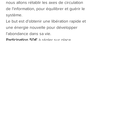
nous allons rétablir les axes de circulation 
de l'information, pour équilibrer et guérir le 
système.
Le but est d'obtenir une libération rapide et 
une énergie nouvelle pour développer 
l'abondance dans sa vie.
Participation 50€ 
à régler sur place.
Apportez votre bouteille d'eau, un châle ou 
polaire, des chaussettes pour retirer les 
chaussures.
Renseignements Mylène Planchais  -  06 67 
12 95 20
et inscription via le site
Partager cet événement