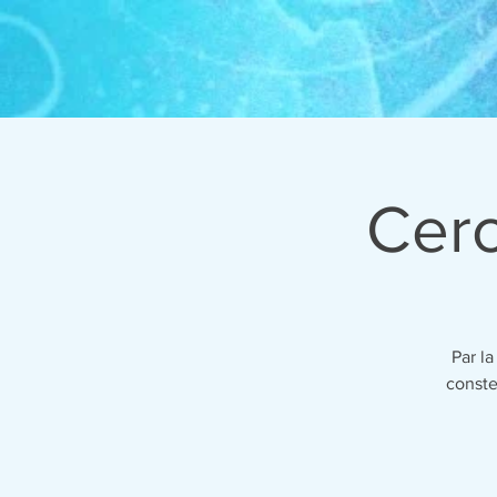
Cerc
Par l
conste