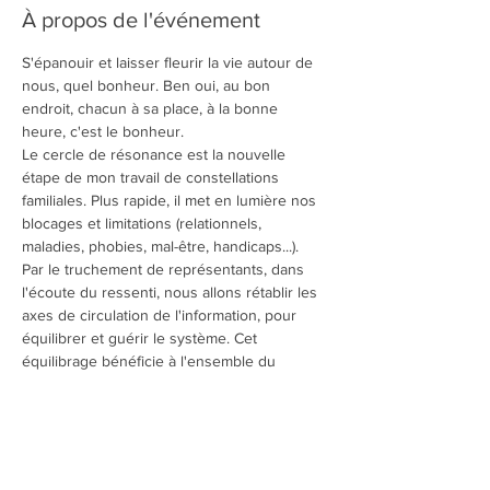
À propos de l'événement
S'épanouir et laisser fleurir la vie autour de 
nous, quel bonheur. Ben oui, au bon 
endroit, chacun à sa place, à la bonne 
heure, c'est le bonheur.
Le cercle de résonance est la nouvelle 
étape de mon travail de constellations 
familiales. Plus rapide, il met en lumière nos 
blocages et limitations (relationnels, 
maladies, phobies, mal-être, handicaps...). 
Par le truchement de représentants, dans 
l'écoute du ressenti, nous allons rétablir les 
axes de circulation de l'information, pour 
équilibrer et guérir le système. Cet 
équilibrage bénéficie à l'ensemble du 
groupe.
Le but est d'obtenir une libération rapide et 
une énergie nouvelle pour développer 
l'abondance dans sa vie.
Participation 50€ 
à régler sur place.