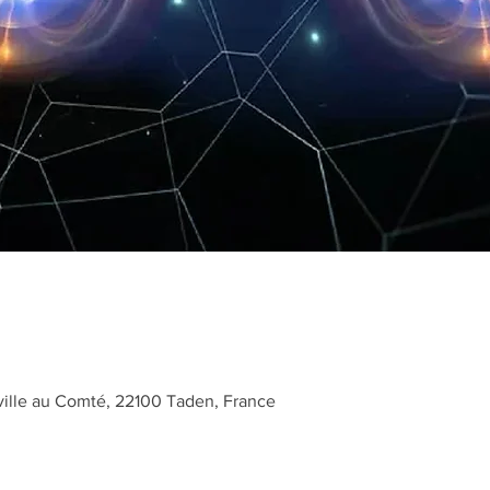
ville au Comté, 22100 Taden, France