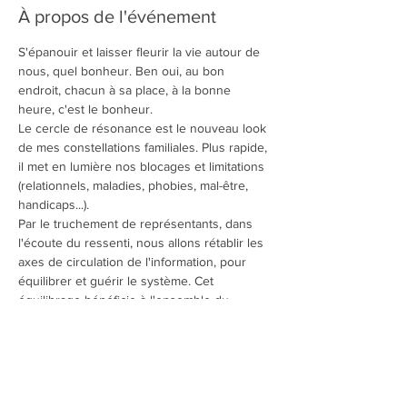
À propos de l'événement
S'épanouir et laisser fleurir la vie autour de 
nous, quel bonheur. Ben oui, au bon 
endroit, chacun à sa place, à la bonne 
heure, c'est le bonheur.
Le cercle de résonance est le nouveau look 
de mes constellations familiales. Plus rapide, 
il met en lumière nos blocages et limitations 
(relationnels, maladies, phobies, mal-être, 
handicaps...). 
Par le truchement de représentants, dans 
l'écoute du ressenti, nous allons rétablir les 
axes de circulation de l'information, pour 
équilibrer et guérir le système. Cet 
équilibrage bénéficie à l'ensemble du 
groupe.
Le but est d'obtenir une libération rapide et 
une énergie nouvelle pour développer 
l'abondance dans sa vie.
Limité à 10 personnes