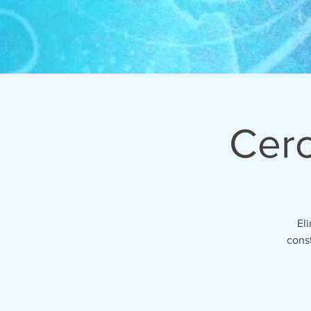
Cerc
El
const