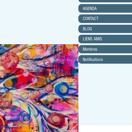
AGENDA
CONTACT
BLOG
LIENS AMIS
Membres
Notifications