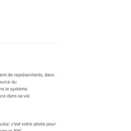
ment de représentants, dans 
ource du 
ns le système.
ce dans sa vie. 
lez; c'est votre obole pour 
Minimum 10€