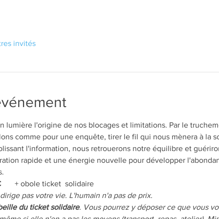
tres invités
'événement
n lumière l'origine de nos blocages et limitations. Par le truche
llons comme pour une enquête, tirer le fil qui nous mènera à la s
issant l'information, nous retrouerons notre équilibre et guériro
ération rapide et une énergie nouvelle pour développer l'abondan
s.
€
       + obole ticket  solidaire
dirige pas votre vie. L'humain n'a pas de prix.
beille du ticket solidaire
. Vous pourrez y déposer ce que vous vou
même si elle n'en a pas les moyens (transport, repas, atelier). 